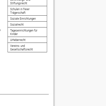
Stiftungsrecht
Schulen in freier
Trägerschaft
Soziale Einrichtungen
Sozialrecht
Tageseinrichtungen für
Kinder
Urheberrecht
Vereins- und
Gesellschaftsrecht