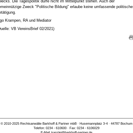
ecks. Die Tagespolitik dürfe nicht im Mittelpunkt stehen. Auch der
emeinnützige Zweck "Politische Bildung" erlaube keine umfassende politische
tätigung.
ngo Krampen, RA und Mediator
uelle: VB VereinsBrief 02/2021)
© 2010-2025 Rechtsanwälte Barkhoff & Partner mbB · Husemannplatz 3-4 · 44787 Bochum
Telefon: 0234 - 610600 · Fax: 0234 - 6106029
E-Mail:
kanzlei@barkhoff-partner.de