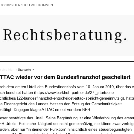
.08.2026
HERZLICH WILLKOMMEN
e sind hier: /
Startseite >
TTAC wieder vor dem Bundesfinanzhof gescheitert
ach dem ersten Urteil des Bundesfinanzhofs vom 10. Januar 2019, über das w
ch berichtet hatten (
https://www.barkhoff-partner.de/27-_startseite-
chtliches/122-bundesfinanzhof-entscheidet-attac-ist-nicht-gemeinnützig
), hatt
as Finanzgericht des Landes Hessen den Entzug der Gemeinnützigkeit
estätigt. Dagegen klagte ATTAC erneut vor dem BFH.
eser bestätigte das Urteil. Seine Begründung ist eine Wiederholung des erste
H-Urteils: Politische Tätigkeit sei nicht gemeinnützig; sie könne zwar verfolg
rden, aber nur "in dienender Funktion" hinsichtlich eines steuerbegünstigten