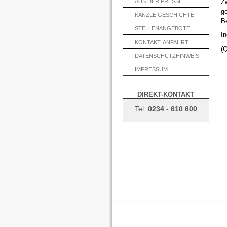
Zw
AUS DER PRESSE
g
KANZLEIGESCHICHTE
Be
STELLENANGEBOTE
I
KONTAKT, ANFAHRT
(Q
DATENSCHUTZHINWEIS
IMPRESSUM
DIREKT-KONTAKT
Tel:
0234 - 610 600