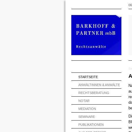
06
Si
A
STARTSEITE
ANWÄLTINNEN & ANWÄLTE
N
au
RECHTSBERATUNG
re
NOTAR
d
b
MEDIATION
Di
SEMINARE
BF
PUBLIKATIONEN
we