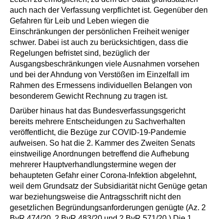
auch nach der Verfassung verpflichtet ist. Gegenüber den
Gefahren für Leib und Leben wiegen die
Einschränkungen der persönlichen Freiheit weniger
schwer. Dabei ist auch zu berücksichtigen, dass die
Regelungen befristet sind, bezüglich der
Ausgangsbeschränkungen viele Ausnahmen vorsehen
und bei der Ahndung von Verstößen im Einzelfall im
Rahmen des Ermessens individuellen Belangen von
besonderem Gewicht Rechnung zu tragen ist.
Darüber hinaus hat das Bundesverfassungsgericht
bereits mehrere Entscheidungen zu Sachverhalten
veröffentlicht, die Bezüge zur COVID-19-Pandemie
aufweisen. So hat die 2. Kammer des Zweiten Senats
einstweilige Anordnungen betreffend die Aufhebung
mehrerer Hauptverhandlungstermine wegen der
behaupteten Gefahr einer Corona-Infektion abgelehnt,
weil dem Grundsatz der Subsidiarität nicht Genüge getan
war beziehungsweise die Antragsschrift nicht den
gesetzlichen Begründungsanforderungen genügte (Az.
2
BvR 474/20
,
2 BvR 483/20
und
2 BvR 571/20
) Die 1.